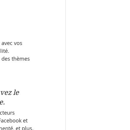
 avec vos 
ité. 
r des thèmes 
vez le 
e.
cteurs 
Facebook et 
nté, et plus. 