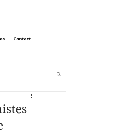
es
Contact
istes
e