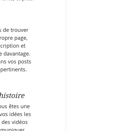
s de trouver 
ropre page, 
ription et 
e davantage. 
ans vos posts 
 pertinents.
histoire
ous êtes une 
vos idées les 
t des vidéos 
ommuniquer 