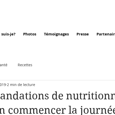
 suis-je?
Photos
Témoignages
Presse
Partenair
santé
Recettes
2019
2 min de lecture
ndations de nutritionn
en commencer la journé