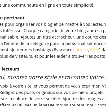
z une communauté en ligne en toute simplicité.
u pertinent
ies pour organiser vos blog et permettre à vos lecteur
es intéresse. Chaque catégorie de votre blog aura sa p
alisable. Ajoutez un titre accrocheur, une courte desc
 l’entête de la catégorie pour la personnaliser encor
ent ajouter des hashtags (#vacances, 
#rêve
, 
#été
) d
plus de visiteurs, et pour les aider à trouver les posts
 lecteurs
l, montez votre style et racontez votre 
oix à votre site, et vous permet de vous exprimer. V
digez des posts originaux sur vos derniers projets, 
 sur la culture de votre société. Ajoutez des images e
effets, et utilisez un langage moins soutenu pour c