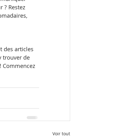
 ? Restez 
omadaires, 
 des articles 
y trouver de 
us ! Commencez 
Voir tout